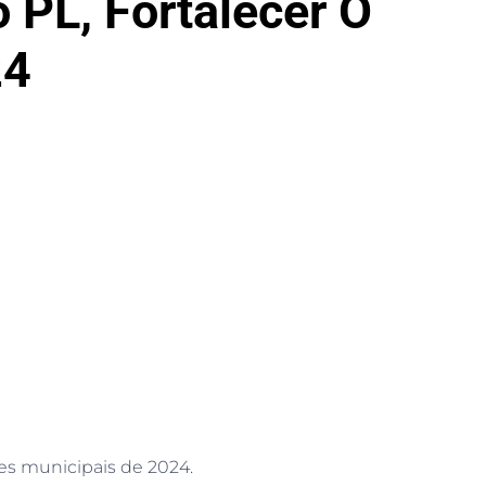
o PL, Fortalecer O
24
ões municipais de 2024.