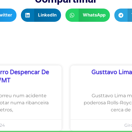
witter
LinkedIn
WhatsApp
rro Despencar De
Gusttavo Lima
p/MT
morreu num acidente
Gusttavo Lima m
apotar numa ribanceira
poderosa Rolls-Royc
tros,
cerca de
024
Gir