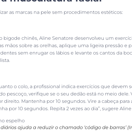
enizar as marcas na pele sem procedimentos estéticos:
so bigode chinês, Aline Senatore desenvolveu um exercíc
 mãos sobre as orelhas, aplique uma ligeira pressão e p
os dentes sem enrugar os lábios e levante os cantos da 
ista.
 quanto o colo, a profissional indica exercícios que devem
o pescoço, verifique se o seu dedão está no meio dele. V
r direito. Mantenha por 10 segundos. Vire a cabeça para 
a por 10 segundos. Repita 2 vezes ao dia”, sugere Aline
is diários ajuda a reduzir o chamado ‘código de barras’ 