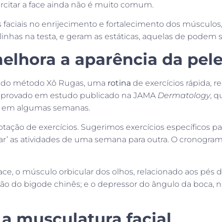
rcitar a face ainda não é muito comum.
s faciais no enrijecimento e fortalecimento dos músculos,
linhas na testa, e geram as estáticas, aquelas de podem
melhora a aparência da pel
ra do método Xô Rugas, uma
rotina
de exercícios rápida, r
comprovado em estudo publicado na JAMA
Dermatology
, q
vos em algumas semanas.
tação de exercícios. Sugerimos exercícios específicos p
’ as atividades de uma semana para outra. O cronograma 
ace, o músculo orbicular dos olhos, relacionado aos pés 
ação do bigode chinês; e o depressor do ângulo da boca, 
 a musculatura facial