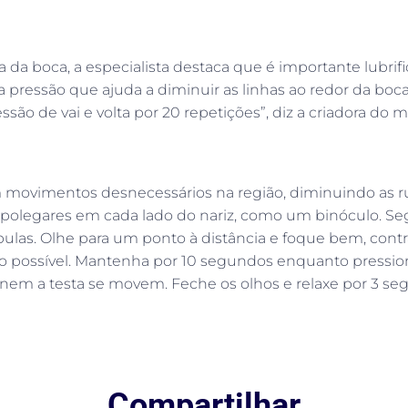
a boca, a especialista destaca que é importante lubrific
pressão que ajuda a diminuir as linhas ao redor da boca.
ssão de vai e volta por 20 repetições”, diz a criadora do
 movimentos desnecessários na região, diminuindo as ru
s polegares em cada lado do nariz, como um binóculo. Seg
scápulas. Olhe para um ponto à distância e foque bem, cont
mo possível. Mantenha por 10 segundos enquanto pressi
nem a testa se movem. Feche os olhos e relaxe por 3 segu
Compartilhar