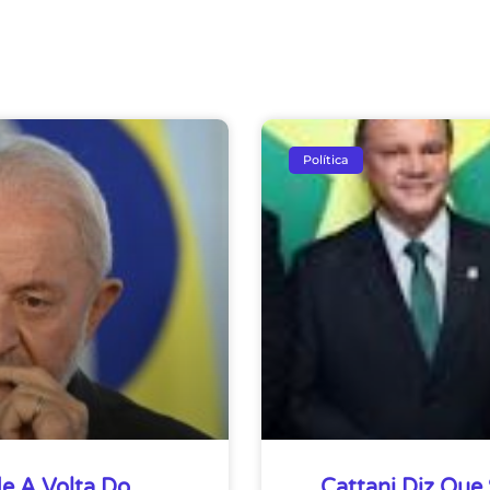
Política
e A Volta Do
Cattani Diz Que