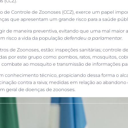
s (CCZ).
ro de Controle de Zoonoses (CCZ), exerce um papel impo
enças que apresentam um grande risco para a saúde públ
r de maneira preventiva, evitando que uma mal maior 
m risco a vida da população
defendeu a parlamentar.
tros de Zoonoses, estão: inspeções sanitárias; controle 
s por este grupo como: pombos, ratos, mosquitos, cobras
 combate ao mosquito e transmissão de informações pa
m conhecimento técnico, propiciando dessa forma o alc
nação contra a raiva; medidas em relação ao abandono 
m geral de doenças de zoonoses.