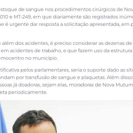
estoque de sangue nos procedimentos cirúrgicos de Nova
-010 e MT-249, em que diariamente são registrados inúm
ue é urgente dar resposta a solicitação apresentada, em 
ue além dos acidentes, é preciso considerar as dezenas
s em acidentes de trabalho, e que fazem uso da estrutu
emocentro no município.
ficativa pelos parlamentares, seria o suporte dado as si
m por transfusão de sangue e plaquetas. Além disso, a v
ssoas já doadoras, sejam elas, moradoras de Nova Mutum
leta periodicamente.