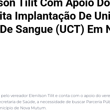
son Tilit Com Apoio Do
ita Implantação De Un
 De Sangue (UCT) Em
 pelo vereador Elenilson Tilit e conta com o apoio do ve
 Secretaria de Saúde, a necessidade de buscar Parceria P
unicípio de Nova Mutum.