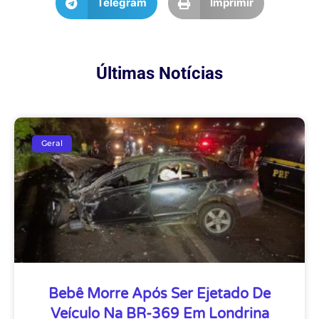
Telegram
Imprimir
Últimas Notícias
Geral
Bebê Morre Após Ser Ejetado De
Veículo Na BR-369 Em Londrina