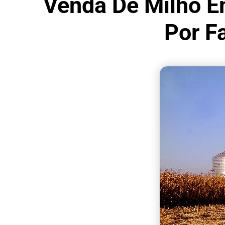
Venda De Milho E
Por F