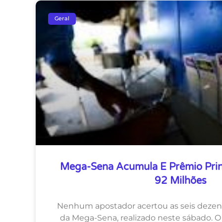
Geral
Mega-Sena Acumula E Prêmio Princ
92 Milhões
Nenhum apostador acertou as seis dezen
da Mega-Sena, realizado neste sábado. 