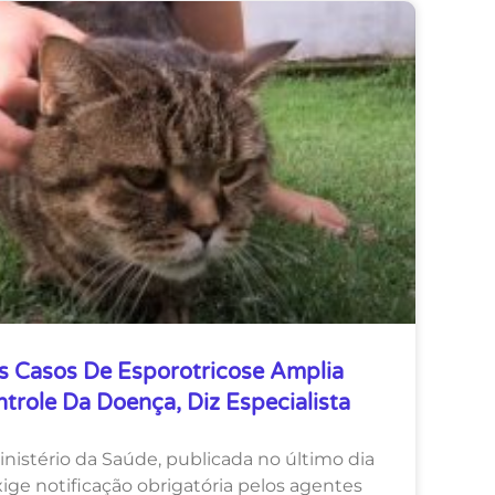
s Casos De Esporotricose Amplia
role Da Doença, Diz Especialista
nistério da Saúde, publicada no último dia
xige notificação obrigatória pelos agentes