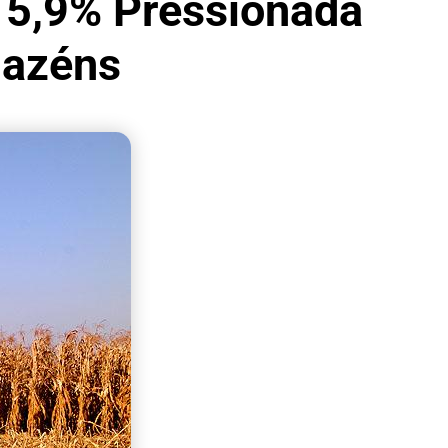
 5,9% Pressionada
mazéns