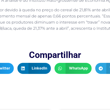
. A análise é do Instituto Mato-grossense de Economia A
r devido à queda no preço do cereal de 21,81% ante abril
emento mensal de apenas 0,66 pontos percentuais. “Esse
que os produtores diminuam o interesse em “travar” nova
saca, queda de 21,37% ante a abril”, acrescenta o Institut
Compartilhar
witter
LinkedIn
WhatsApp