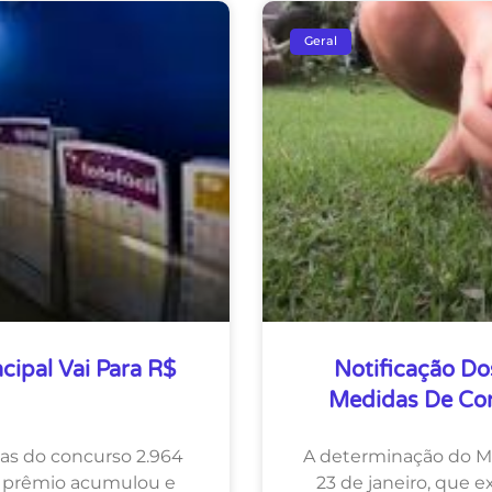
Geral
ipal Vai Para R$
Notificação Do
Medidas De Cont
as do concurso 2.964
A determinação do Mi
O prêmio acumulou e
23 de janeiro, que e