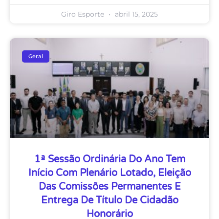
Giro Esporte
abril 15, 2025
Geral
1ª Sessão Ordinária Do Ano Tem
Início Com Plenário Lotado, Eleição
Das Comissões Permanentes E
Entrega De Título De Cidadão
Honorário