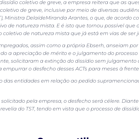
dissídio coletivo de greve, a empresa reitera que as qu
letivo de greve, inclusive por meio de diversas audiên
), Ministra DelaídeMiranda Arantes, o que, de acordo co
ivo de natureza mista. E é isto que tornou possível qu
coletivo de natureza mista que já está em vias de ser 
 empregados, assim como a própria Ebserh, anseiam por
do a apreciação de mérito e o julgamento do processo 
te, solicitaram a extinção do dissídio sem julgamento d
 empurrar o desfecho desses ACTs para meses à frente
ão das entidades em relação ao pedido supramencionado 
 solicitado pela empresa, o desfecho será célere. Diant
elia do TST, tendo em vista que o processo de dissíd