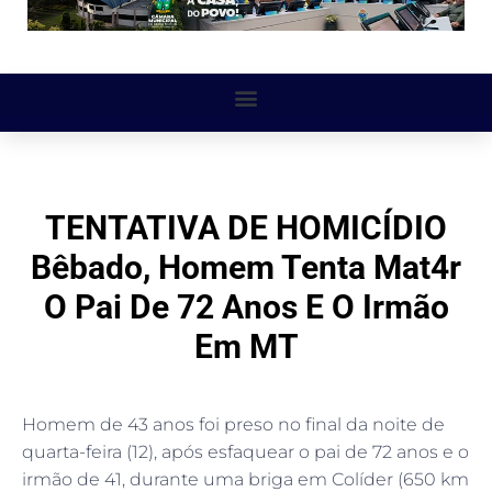
TENTATIVA DE HOMICÍDIO
Bêbado, Homem Tenta Mat4r
O Pai De 72 Anos E O Irmão
Em MT
Homem de 43 anos foi preso no final da noite de
quarta-feira (12), após esfaquear o pai de 72 anos e o
irmão de 41, durante uma briga em Colíder (650 km