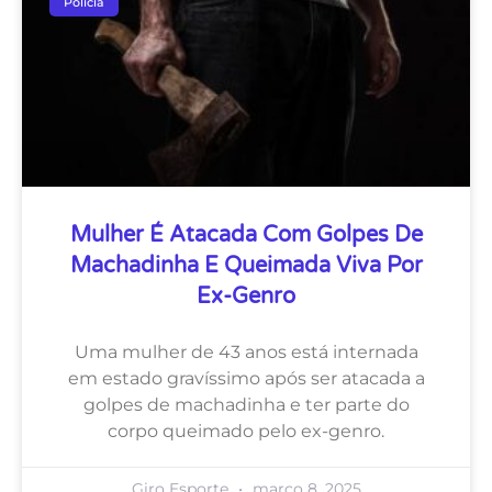
Polícia
Mulher É Atacada Com Golpes De
Machadinha E Queimada Viva Por
Ex-Genro
Uma mulher de 43 anos está internada
em estado gravíssimo após ser atacada a
golpes de machadinha e ter parte do
corpo queimado pelo ex-genro.
Giro Esporte
março 8, 2025