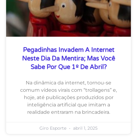
Pegadinhas Invadem A Internet
Neste Dia Da Mentira; Mas Você
Sabe Por Que 1º De Abril?
Na dinâmica da internet, tornou-se
comum vídeos virais com “trollagens” e,
hoje, até publicações produzidos por
inteligência artificial que imitam a
realidade entraram na brincadeira.
Giro Esporte
abril 1, 2025