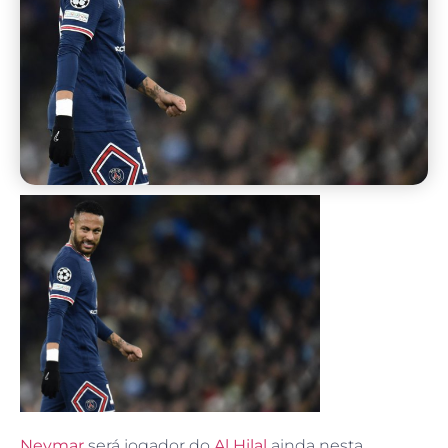
Neymar
será jogador do
Al Hilal
ainda nesta