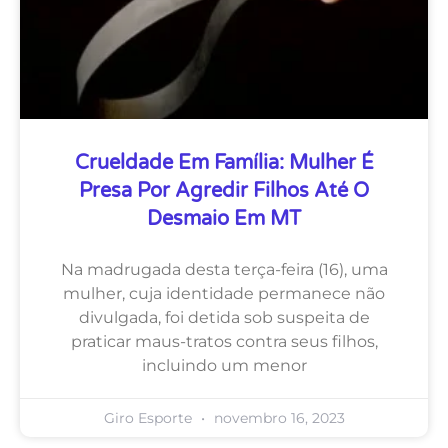
Crueldade Em Família: Mulher É
Presa Por Agredir Filhos Até O
Desmaio Em MT
Na madrugada desta terça-feira (16), uma
mulher, cuja identidade permanece não
divulgada, foi detida sob suspeita de
praticar maus-tratos contra seus filhos,
incluindo um menor
Giro Esporte
novembro 16, 2023