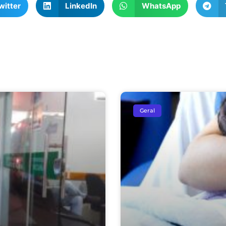
witter
LinkedIn
WhatsApp
Geral