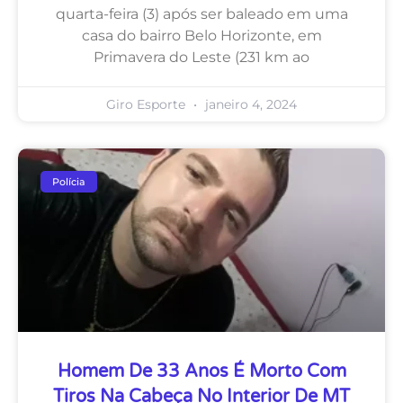
quarta-feira (3) após ser baleado em uma
casa do bairro Belo Horizonte, em
Primavera do Leste (231 km ao
Giro Esporte
janeiro 4, 2024
Polícia
Homem De 33 Anos É Morto Com
Tiros Na Cabeça No Interior De MT