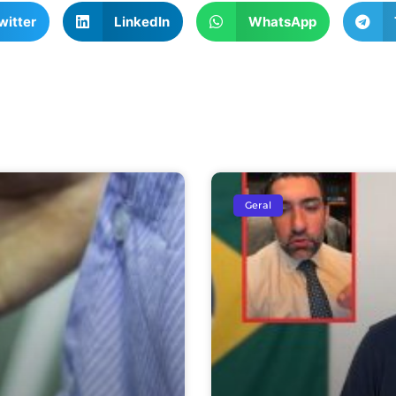
witter
LinkedIn
WhatsApp
Geral