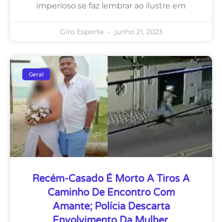
imperioso se faz lembrar ao ilustre em
Giro Esporte
junho 21, 2023
Geral
Recém-Casado É Morto A Tiros A
Caminho De Encontro Com
Amante; Polícia Descarta
Envolvimento Da Mulher.