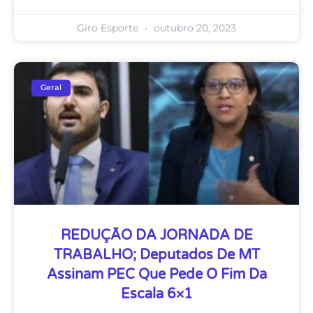
Giro Esporte
outubro 20, 2023
Geral
REDUÇÃO DA JORNADA DE
TRABALHO; Deputados De MT
Assinam PEC Que Pede O Fim Da
Escala 6×1