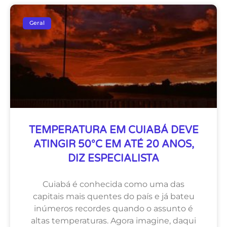
Geral
TEMPERATURA EM CUIABÁ DEVE
ATINGIR 50°C EM ATÉ 20 ANOS,
DIZ ESPECIALISTA
Cuiabá é conhecida como uma das
capitais mais quentes do país e já bateu
inúmeros recordes quando o assunto é
altas temperaturas. Agora imagine, daqui