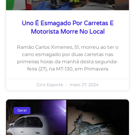
Uno É Esmagado Por Carretas E
Motorista Morre No Local
Ramão Carlos Ximenes, 51, morreu ao ter o
carro esmagado por duas carretas nas
primeiras horas da manhã desta segunda-
feira (27), na MT-130, em Primavera
Giro Esporte
maio 27, 2024
Geral