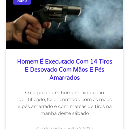
Polícia
Homem É Executado Com 14 Tiros
E Desovado Com Mãos E Pés
Amarrados
O corpo de um homem, ainda não
identificado, foi encontrado com as mãos
e pés amarrado e com marcas de tiros na
manhã deste sábado
Giro Esporte
julho 7, 2024