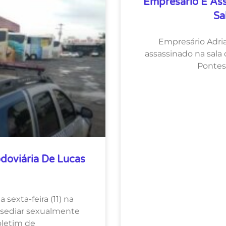
Empresário É As
Sa
Empresário Adria
assassinado na sala 
Pontes
doviária De Lucas
sexta-feira (11) na
assediar sexualmente
letim de