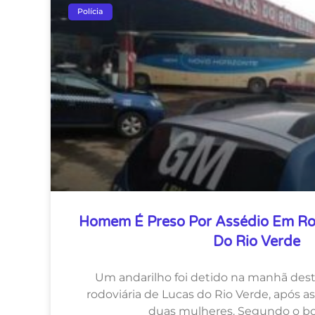
Polícia
Homem É Preso Por Assédio Em Ro
Do Rio Verde
Um andarilho foi detido na manhã desta 
rodoviária de Lucas do Rio Verde, após 
duas mulheres. Segundo o bo