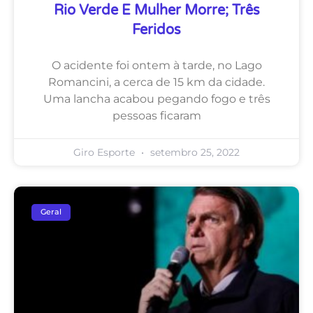
Rio Verde E Mulher Morre; Três
Feridos
O acidente foi ontem à tarde, no Lago
Romancini, a cerca de 15 km da cidade.
Uma lancha acabou pegando fogo e três
pessoas ficaram
Giro Esporte
setembro 25, 2022
Geral