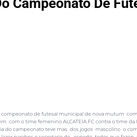
 Do Campeonato De Fut
 compeonato de futesal municipal de nova mutum com q
 ontem com o time femenino ALCATEIA.FC contra o time da
eia do campeonato teve mas dos jogos mascolino o comp
lazer parabns o secretario de, esporte todos que fazen