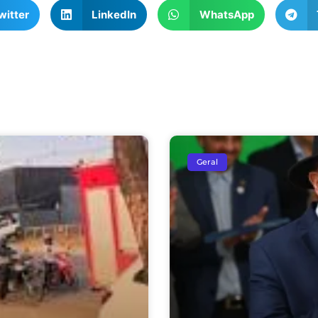
witter
LinkedIn
WhatsApp
Geral