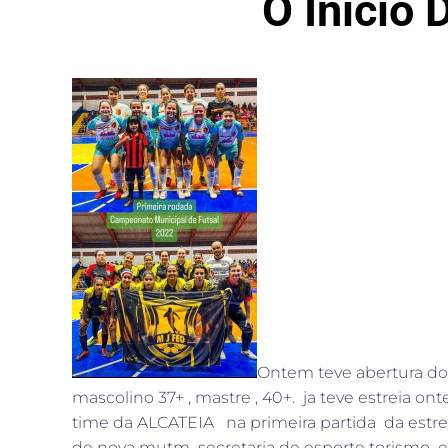
O Inicio
Ontem teve abertura do
mascolino 37+ , mastre , 40+. ja teve estreia
time da ALCATEIA na primeira partida da estr
de nova mutm secretaria de esporte torismo e 