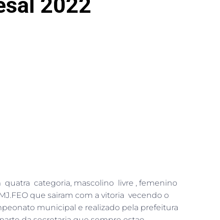
esal 2022
uatra categoria, mascolino livre , femenino
 MJ.FEO que sairam com a vitoria vecendo o
eonato municipal e realizado pela prefeitura
 parte da secretaria que sempre estao