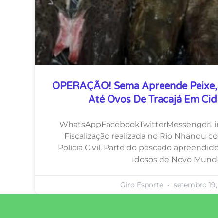
OPERAÇÃO! Sema Apreende Peixe, 
Até Ovos De Tracajá Em Ci
WhatsAppFacebookTwitterMessengerLi
Fiscalização realizada no Rio Nhandu c
Polícia Civil. Parte do pescado apreendido
Idosos de Novo Mund
Giro Esporte
setembro 19,