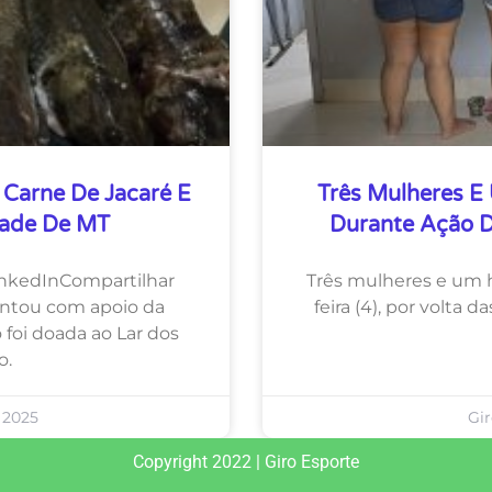
Carne De Jacaré E
Três Mulheres E
dade De MT
Durante Ação 
nkedInCompartilhar
Três mulheres e um 
ontou com apoio da
feira (4), por volta 
 foi doada ao Lar dos
o.
 2025
Gi
Copyright 2022 | Giro Esporte