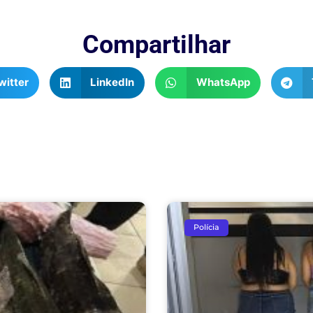
Compartilhar
witter
LinkedIn
WhatsApp
Polícia