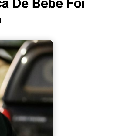
ca De Bebê Foi
p