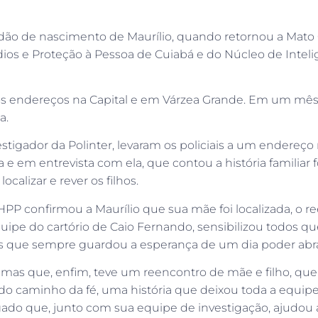
idão de nascimento de Maurílio, quando retornou a Mato 
dios e Proteção à Pessoa de Cuiabá e do Núcleo de Intel
ios endereços na Capital e em Várzea Grande. Em um mês 
a.
igador da Polinter, levaram os policiais a um endereço
e em entrevista com ela, que contou a história familiar 
alizar e rever os filhos.
P confirmou a Maurílio que sua mãe foi localizada, o r
e do cartório de Caio Fernando, sensibilizou todos qu
 que sempre guardou a esperança de um dia poder abra
 mas que, enfim, teve um reencontro de mãe e filho, que
 do caminho da fé, uma história que deixou toda a equ
ado que, junto com sua equipe de investigação, ajudou a