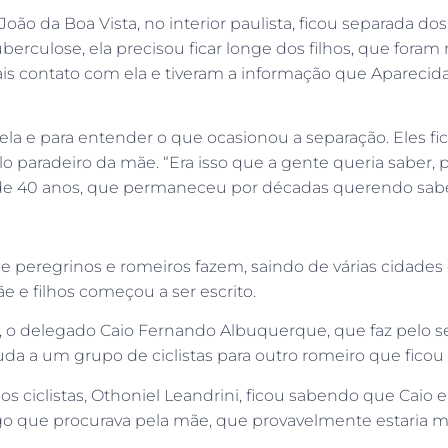
João da Boa Vista, no interior paulista, ficou separada do
uberculose, ela precisou ficar longe dos filhos, que fora
is contato com ela e tiveram a informação que Aparecida 
 ela e para entender o que ocasionou a separação. Eles 
o paradeiro da mãe. “Era isso que a gente queria saber, 
a, de 40 anos, que permaneceu por décadas querendo sab
peregrinos e romeiros fazem, saindo de várias cidades d
 e filhos começou a ser escrito.
 o delegado Caio Fernando Albuquerque, que faz pelo 
a a um grupo de ciclistas para outro romeiro que ficou p
s ciclistas, Othoniel Leandrini, ficou sabendo que Caio e
go que procurava pela mãe, que provavelmente estaria 