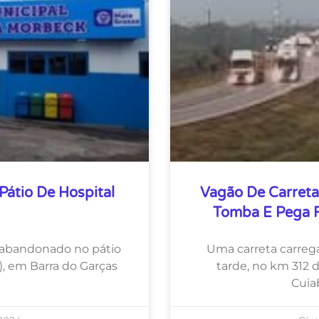
tio De Hospital
Vagão De Carret
Tomba E Pega 
 abandonado no pátio
Uma carreta carre
8), em Barra do Garças
tarde, no km 312
Cuiab