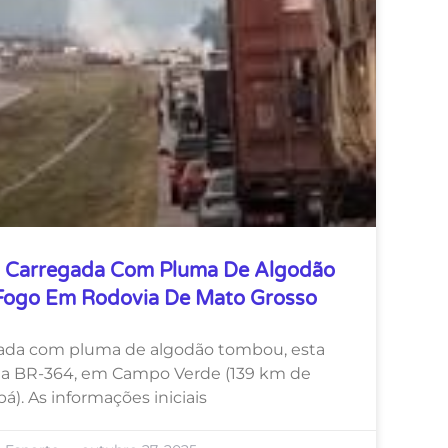
a Carregada Com Pluma De Algodão
Fogo Em Rodovia De Mato Grosso
gada com pluma de algodão tombou, esta
 da BR-364, em Campo Verde (139 km de
á). As informações iniciais