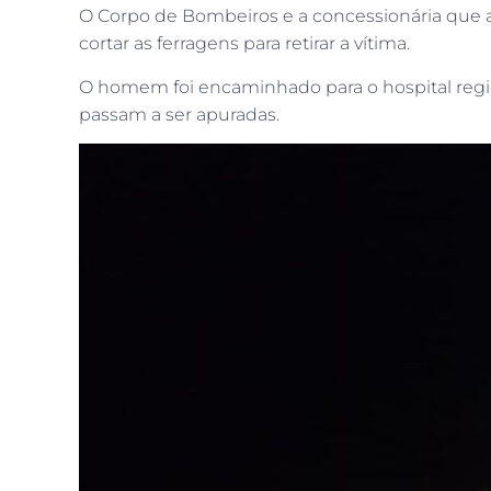
O Corpo de Bombeiros e a concessionária que a
cortar as ferragens para retirar a vítima.
O homem foi encaminhado para o hospital regio
passam a ser apuradas.