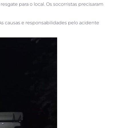
sgate para o local. Os socorristas precisaram
As causas e responsabilidades pelo acidente