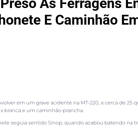
 Preso Às Ferragens E
honete E Caminhão Em
volver em um grave acidente na MT-220, a cerca de 25 
ux branca e um caminhão-prancha.
ete seguia sentido Sinop, quando acabou batendo na tra