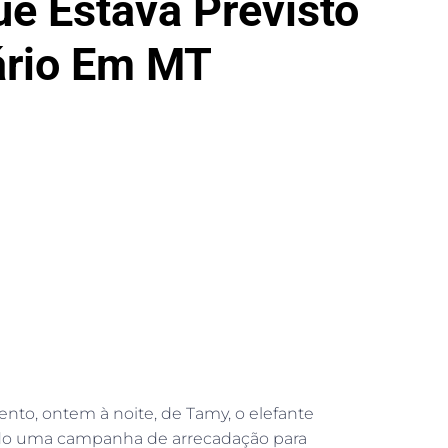
ue Estava Previsto
ário Em MT
nto, ontem à noite, de Tamy, o elefante
sado uma campanha de arrecadação para