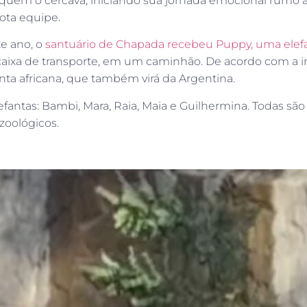
quem o cercava, iniciando sua jornada emocional rumo 
ota equipe.
te ano, o
santuário de Chapada recebeu Puppy, uma elefa
xa de transporte, em um caminhão. De acordo com a insti
ta africana, que também virá da Argentina.
fantas: Bambi, Mara, Raia, Maia e Guilhermina. Todas são
zoológicos.