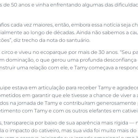
ais de 50 anos e vinha enfrentando algumas das dificul
afios cada vez maiores, então, embora essa notícia seja
cialmente ao longo de décadas. Ainda não sabemos a cau
s”, diz trecho da nota do santuário.
 circo e viveu no ecoparque por mais de 30 anos. “Seu p
em dominação, o que gerou uma profunda desconfiança 
onstruir uma relação com ele, e Tamy começava a respo
uipe estava em articulação para receber Tamy e agradec
metidos em garantir que ele tivesse a chance de viver a
os na jornada de Tamy e contribuíram generosamente pa
imento com Tamy e com os outros elefantes em cativei
s, transparecia por baixo de sua aparência mais rígida 
ela o impacto do cativeiro, mas sua vida foi muito mais d