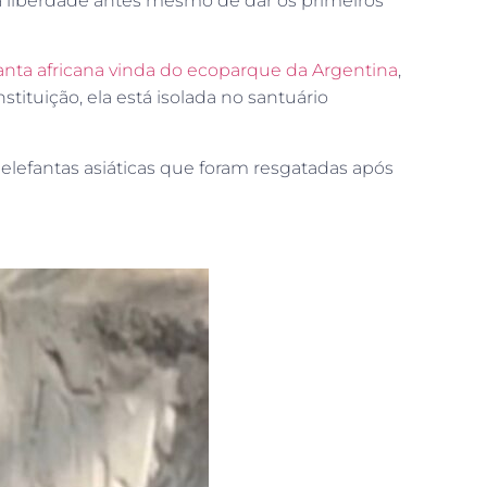
à liberdade antes mesmo de dar os primeiros
nta africana vinda do ecoparque da Argentina
,
tuição, ela está isolada no santuário
 elefantas asiáticas que foram resgatadas após