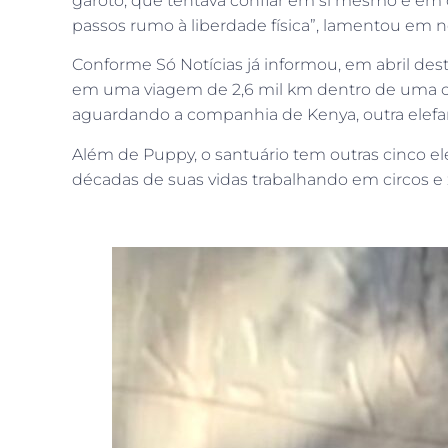
garoto, que tentava confiar em si mesmo e em 
passos rumo à liberdade física”, lamentou em n
Conforme Só Notícias já informou, em abril des
em uma viagem de 2,6 mil km dentro de uma cai
aguardando a companhia de Kenya, outra elefan
Além de Puppy, o santuário tem outras cinco ele
décadas de suas vidas trabalhando em circos e 