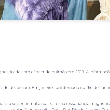
i diagnosticada com câncer de pulmão em 2019. A inform
esde dezembro. Em janeiro, foi internada no Rio de Jane
lista se sentir mal e realizar uma ressonância magnética
va cerebral”, no Hospital Copa Star, Rio de Janeiro. O tu