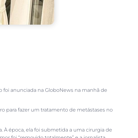
ação foi anunciada na GloboNews na manhã de
iro para fazer um tratamento de metástases no
. À época, ela foi submetida a uma cirurgia de
mor foi “removido totalmente” e a jornalista