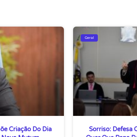
Geral
õe Criação Do Dia
Sorriso: Defesa