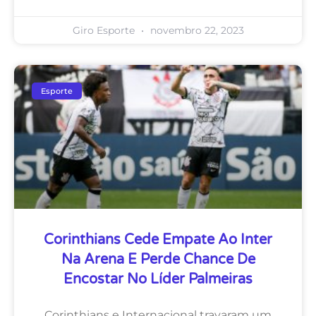
Giro Esporte
novembro 22, 2023
Esporte
Corinthians Cede Empate Ao Inter
Na Arena E Perde Chance De
Encostar No Líder Palmeiras
Corinthians e Internacional travaram um