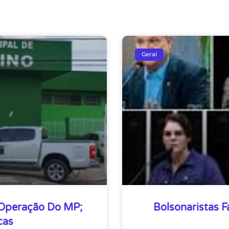
Geral
 Operação Do MP;
Bolsonaristas F
cas