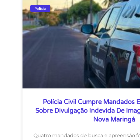
Polícia
Polícia Civil Cumpre Mandados 
Sobre Divulgação Indevida De Im
Nova Maringá
Quatro mandados de busca e apreensão f