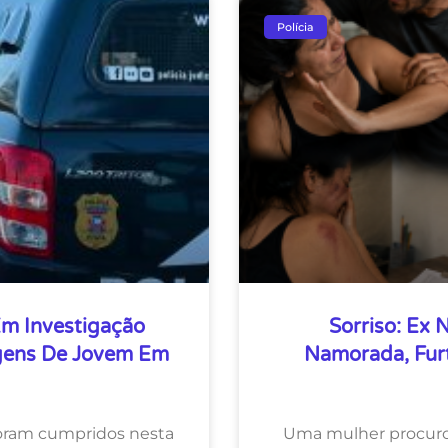
Polícia
Em Investigação
Sorriso: Ex 
agens De Jovem Em
Namorada, Furt
oram cumpridos nesta
Uma mulher procurou