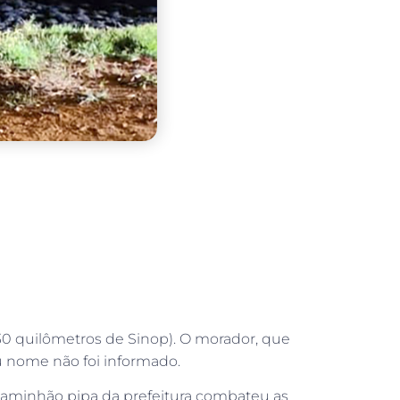
(130 quilômetros de Sinop). O morador, que
u nome não foi informado.
 caminhão pipa da prefeitura combateu as