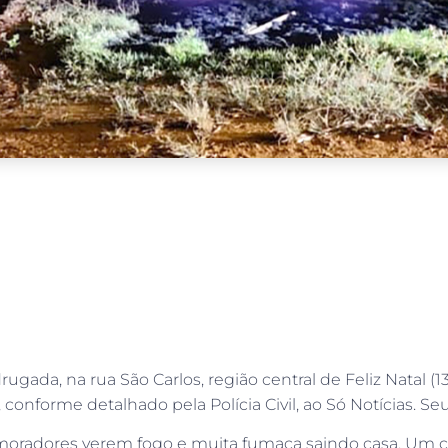
ugada, na rua São Carlos, região central de Feliz Natal 
nforme detalhado pela Polícia Civil, ao Só Notícias. Se
pós moradores verem fogo e muita fumaça saindo casa. Um