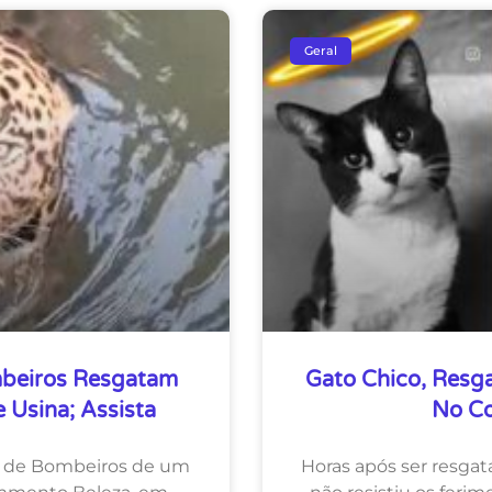
Geral
mbeiros Resgatam
Gato Chico, Resg
 Usina; Assista
No Co
o de Bombeiros de um
Horas após ser resgat