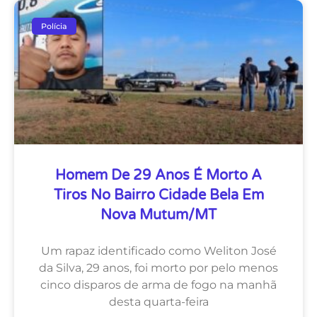
Polícia
Homem De 29 Anos É Morto A
Tiros No Bairro Cidade Bela Em
Nova Mutum/MT
Um rapaz identificado como Weliton José
da Silva, 29 anos, foi morto por pelo menos
cinco disparos de arma de fogo na manhã
desta quarta-feira