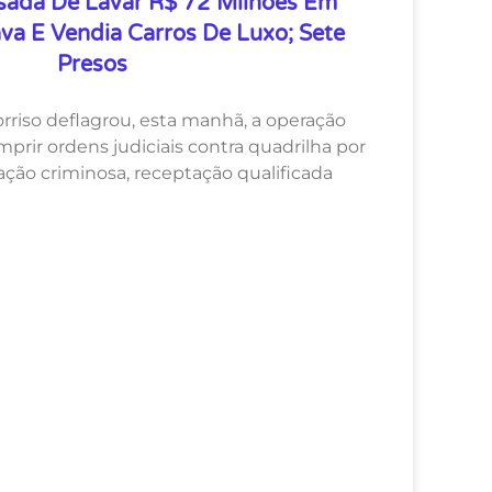
sada De Lavar R$ 72 Milhões Em
va E Vendia Carros De Luxo; Sete
Presos
Sorriso deflagrou, esta manhã, a operação
rir ordens judiciais contra quadrilha por
ação criminosa, receptação qualificada