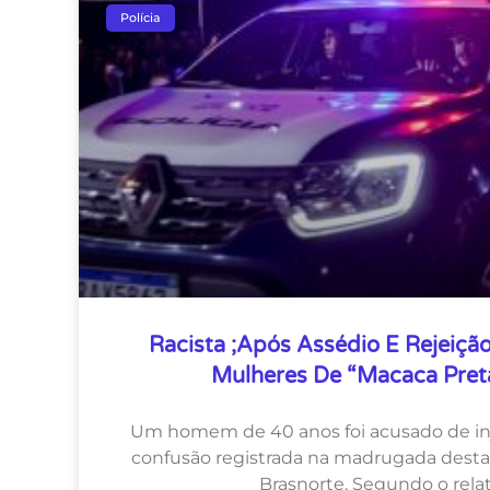
Polícia
Racista ;Após Assédio E Rejeiç
Mulheres De “macaca Pre
Um homem de 40 anos foi acusado de inj
confusão registrada na madrugada desta q
Brasnorte. Segundo o rela