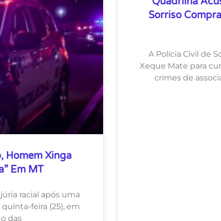
Quadrilha Acu
Sorriso Compra
A Polícia Civil de 
Xeque Mate para cump
crimes de associ
ão, Homem Xinga
ta” Em MT
úria racial após uma
uinta-feira (25), em
to das