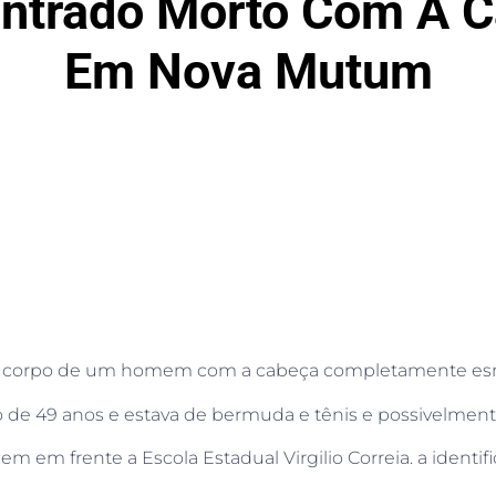
trado Morto Com A C
Em Nova Mutum
um corpo de um homem com a cabeça completamente es
ro de 49 anos e estava de bermuda e tênis e possivelment
m em frente a Escola Estadual Virgilio Correia. a identi