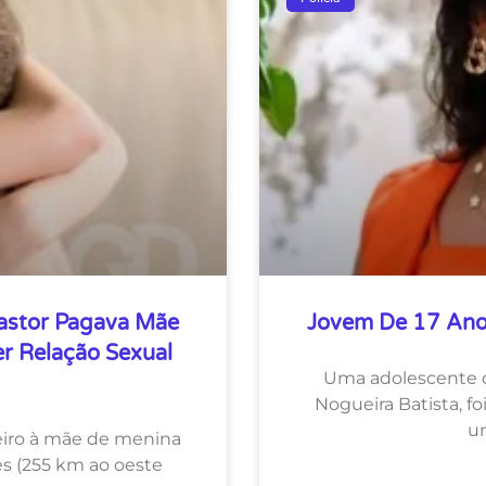
stor Pagava Mãe
Jovem De 17 Ano
r Relação Sexual
Uma adolescente d
Nogueira Batista, fo
u
heiro à mãe de menina
s (255 km ao oeste