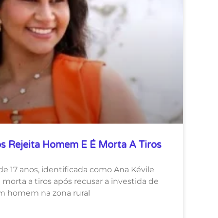
s Rejeita Homem E É Morta A Tiros
e 17 anos, identificada como Ana Kévile
i morta a tiros após recusar a investida de
m homem na zona rural