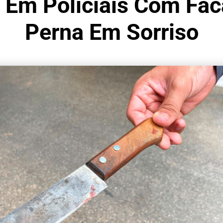
m Policiais Com Faca
Perna Em Sorriso