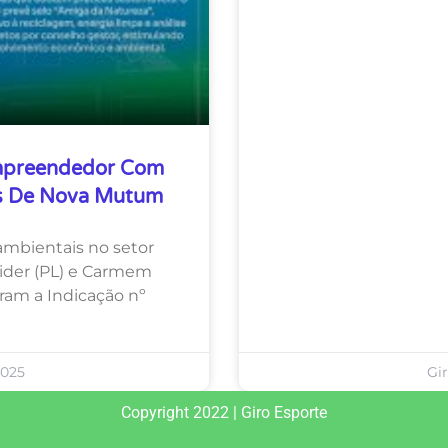
mpreendedor Com
as De Nova Mutum
mbientais no setor
eider (PL) e Carmem
am a Indicação nº
2025
Gi
Copyright 2022 | Giro Esporte