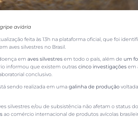
gripe aviária
alização feita às 13h na plataforma oficial, que foi iden
m aves silvestres no Brasil.
doença em
aves silvestres
em todo o país, além de
um f
ério informou que existem outras
cinco investigações
em a
boratorial conclusivo.
está sendo realizada em uma
galinha de produção
voltada
es silvestres e/ou de subsistência não afetam o status do 
s
ao comércio internacional de produtos avícolas brasile