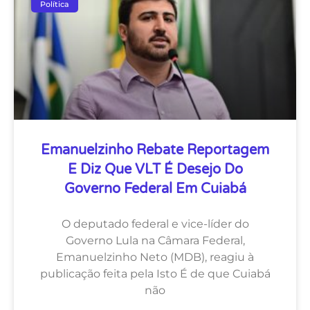
Política
Emanuelzinho Rebate Reportagem
E Diz Que VLT É Desejo Do
Governo Federal Em Cuiabá
O deputado federal e vice-líder do
Governo Lula na Câmara Federal,
Emanuelzinho Neto (MDB), reagiu à
publicação feita pela Isto É de que Cuiabá
não