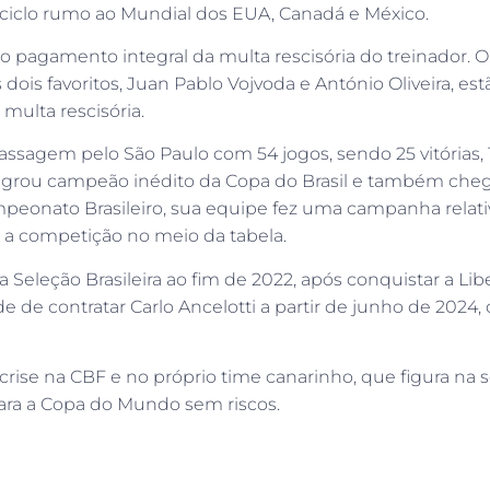
e ciclo rumo ao Mundial dos EUA, Canadá e México.
á o pagamento integral da multa rescisória do treinador. O
ois favoritos, Juan Pablo Vojvoda e António Oliveira, e
ulta rescisória.
assagem pelo São Paulo com 54 jogos, sendo 25 vitórias,
 sagrou campeão inédito da Copa do Brasil e também cheg
ampeonato Brasileiro, sua equipe fez uma campanha rel
o a competição no meio da tabela.
 a Seleção Brasileira ao fim de 2022, após conquistar a Li
ade de contratar Carlo Ancelotti a partir de junho de 202
rise na CBF e no próprio time canarinho, que figura na s
 para a Copa do Mundo sem riscos.