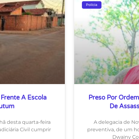
Polícia
Frente A Escola
Preso Por Ordem
Mutum
De Assass
ã desta quarta-feira
A delegacia de N
iciária Civil cumprir
preventiva, de um ho
Dwainy Cor