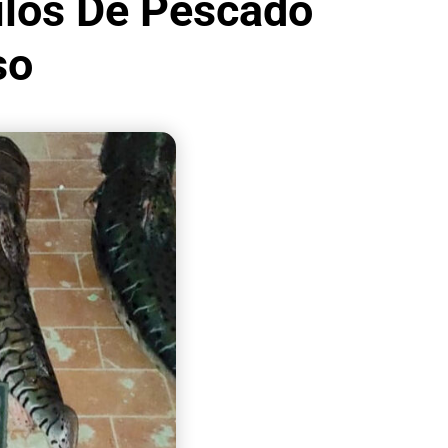
los De Pescado
so