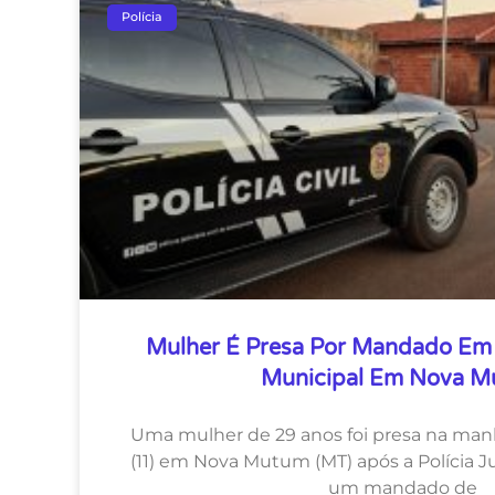
Polícia
Mulher É Presa Por Mandado Em 
Municipal Em Nova 
Uma mulher de 29 anos foi presa na manh
(11) em Nova Mutum (MT) após a Polícia Jud
um mandado de