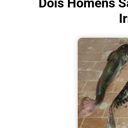
Dois Homens S
I