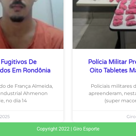
 Fugitivos De
Polícia Militar 
ados Em Rondônia
Oito Tabletes 
do de França Almeida,
Policiais militares
 Industrial Ahmenon
apreenderam, nesta 
, no dia 14
(super maco
 2025
Giro
Copyright 2022 | Giro Esporte