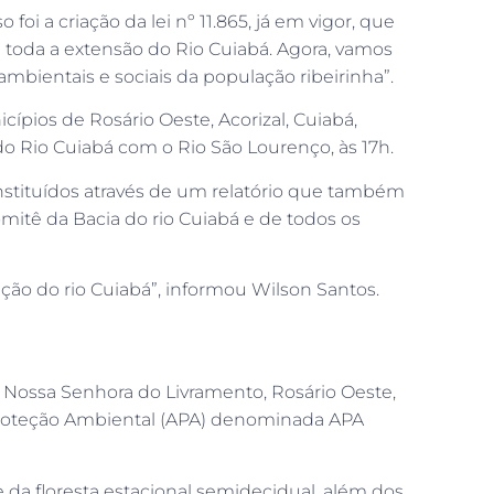
i a criação da lei nº 11.865, já em vigor, que
m toda a extensão do Rio Cuiabá. Agora, vamos
mbientais e sociais da população ribeirinha”.
ípios de Rosário Oeste, Acorizal, Cuiabá,
o Rio Cuiabá com o Rio São Lourenço, às 17h.
nstituídos através de um relatório que também
omitê da Bacia do rio Cuiabá e de todos os
o do rio Cuiabá”, informou Wilson Santos.
 Nossa Senhora do Livramento, Rosário Oeste,
e Proteção Ambiental (APA) denominada APA
 da floresta estacional semidecidual, além dos