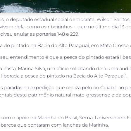
s, o deputado estadual social democrata, Wilson Santos, 
ivem dela, como os ribeirinhos -, que no último dia 13 
lveu anular as portarias 148 e 229.
ca do pintado na Bacia do Alto Paraguai, em Mato Grosso 
eu entendimento é que a pesca do pintado estará liberada
 Pasta, Marina Silva, um ofício solicitando dela uma aud
liberada a pesca do pintado na Bacia do Alto Paraguai”.
s paradas na expedição que realiza pelo rio Cuiabá, ao p
ntais deste patrimônio natural mato-grossense e da popu
a com o apoio da Marinha do Brasil, Sema, Universidade F
ro barcos que contaram com lanchas da Marinha.