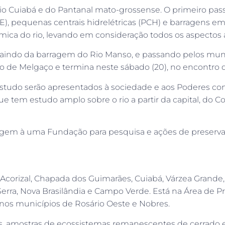
 Cuiabá e do Pantanal mato-grossense. O primeiro passo fo
HE), pequenas centrais hidrelétricas (PCH) e barragens e
mica do rio, levando em consideração todos os aspectos a
 saindo da barragem do Rio Manso, e passando pelos munic
o de Melgaço e termina neste sábado (20), no encontro d
studo serão apresentados à sociedade e aos Poderes co
ue tem estudo amplo sobre o rio a partir da capital, do C
gem à uma Fundação para pesquisa e ações de preservaçã
Acorizal, Chapada dos Guimarães, Cuiabá, Várzea Grande,
a Serra, Nova Brasilândia e Campo Verde. Está na Área d
 nos municípios de Rosário Oeste e Nobres.
es, amostras de ecossistemas remanescentes de cerrado e