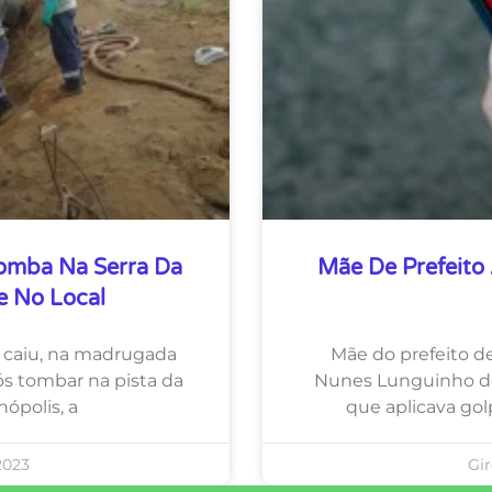
omba Na Serra Da
Mãe De Prefeito
e No Local
 caiu, na madrugada
Mãe do prefeito d
ós tombar na pista da
Nunes Lunguinho de
ópolis, a
que aplicava go
2023
Gi