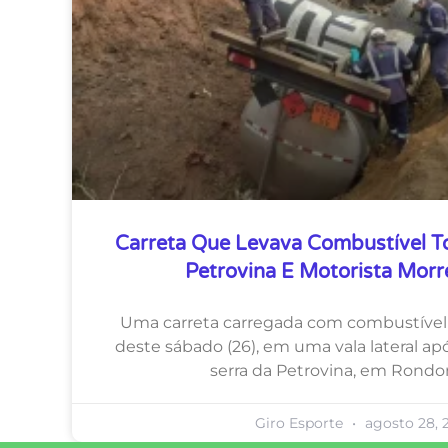
Carreta Que Levava Combustível T
Petrovina E Motorista Morr
Uma carreta carregada com combustível
deste sábado (26), em uma vala lateral ap
serra da Petrovina, em Rondon
Giro Esporte
agosto 28, 