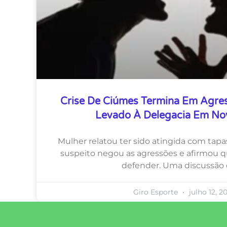
Crise De Ciúmes Termina Em Agr
Levado À Delegacia Em N
Mulher relatou ter sido atingida com tapa
suspeito negou as agressões e afirmou 
defender. Uma discussão 
Giro Esporte
julho 12, 2