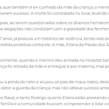
cha, que também é ex-cunhado da mãe da criança, o men
am sucesso. A morte foi constatada no local, levando à i
s pais, ao serem questionados sobre os diversos hematom
s alegações não condiziam com a gravidade dos ferimento
7 anos, já possuía um histórico de violência, tendo sido 
dida protetiva contra ele. A mãe, Eliana da Paixão dos Sa
teriormente, quando o menino deu entrada no Hospital 
nça foi retirada da mãe e entregue à avó materna, mas po
ou a perda do neto e acusou os pais de maus-tratos, dest
 obter a guarda da criança, mas não obteve sucesso antes
Rasa), e tanto Rodrigo quanto Eliana estão prestando dep
a família e a comunidade buscam compreender e lidar com