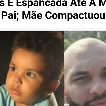
s É Espancada Até A M
Pai; Mãe Compactuou