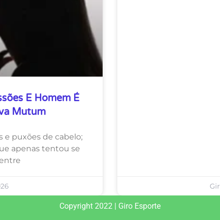
essões E Homem É
ova Mutum
s e puxões de cabelo;
que apenas tentou se
entre
026
Gi
Copyright 2022 | Giro Esporte