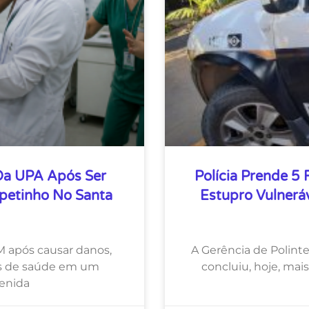
Da UPA Após Ser
Polícia Prende 5
petinho No Santa
Estupro Vulnerá
M após causar danos,
A Gerência de Polinte
ais de saúde em um
concluiu, hoje, mai
venida