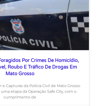
 Foragidos Por Crimes De Homicídio,
vel, Roubo E Tráfico De Drogas Em
Mato Grosso
r e Capturas da Polícia Civil de Mato Grosso
s uma etapa da Operação Safe City, com o
cumprimento de