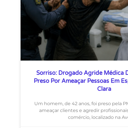
Sorriso: Drogado Agride Médica 
Preso Por Ameaçar Pessoas Em Es
Clara
Um homem, de 42 anos, foi preso pela P
ameaçar clientes e agredir profission
comércio, localizado na A