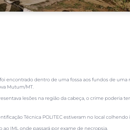
foi encontrado dentro de uma fossa aos fundos de uma r
Nova Mutum/MT.
entava lesões na região da cabeça, o crime poderia ter o
 e Identificação Técnica POLITEC estiveram no local colhend
o ao IML onde passará por exame de necropsia.