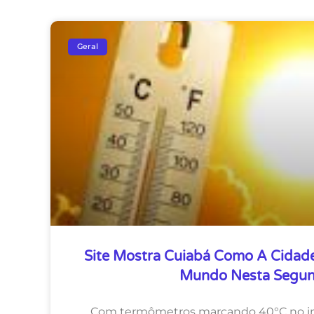
Geral
Site Mostra Cuiabá Como A Cidad
Mundo Nesta Segu
Com termômetros marcando 40°C no iní