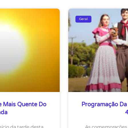
Geral
e Mais Quente Do
Programação Da 
nda
cio da tarde desta
As comemorações a