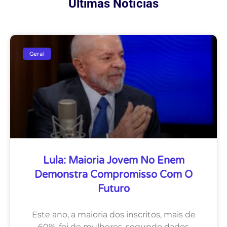
Últimas Notícias
Geral
Lula: Maioria Jovem No Enem
Demonstra Compromisso Com O
Futuro
Este ano, a maioria dos inscritos, mais de
60%, foi de mulheres, segundo dados