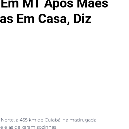
o Em MT Após Mães
as Em Casa, Diz
o Norte, a 455 km de Cuiabá, na madrugada
de e as deixaram sozinhas.