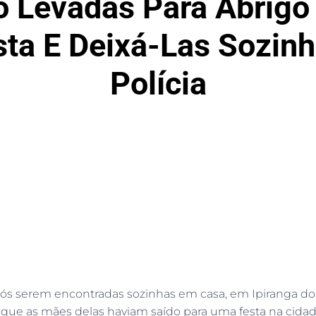
ão Levadas Para Abrig
sta E Deixá-Las Sozinh
Polícia
pós serem encontradas sozinhas em casa, em Ipiranga d
am que as mães delas haviam saído para uma festa na cida