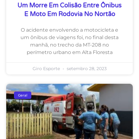
Um Morre Em Colisão Entre Ônibus
E Moto Em Rodovia No Nortão
O acidente envolvendo a motocicleta e
um ônibus de viagens foi, no final desta
manhã, no trecho da MT-208 no
perímetro urbano em Alta Floresta
Giro Esporte
setembro 28, 2023
Geral