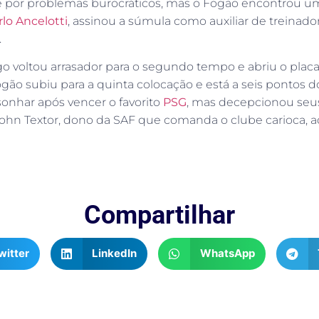
e por problemas burocráticos, mas o Fogão encontrou uma
rlo Ancelotti
, assinou a súmula como auxiliar de treinador
.
 voltou arrasador para o segundo tempo e abriu o placar
ogão subiu para a quinta colocação e está a seis pontos 
sonhar após vencer o favorito
PSG
, mas decepcionou seus
hn Textor, dono da SAF que comanda o clube carioca, a
Compartilhar
witter
LinkedIn
WhatsApp