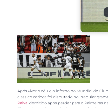
Após viver o céu e o inferno no Mundial de Club
clássico carioca foi disputado no irregular gra
Paiva
, demitido após perder para o Palmeiras na