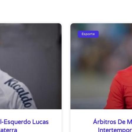
Esporte
l-Esquerdo Lucas
Árbitros De M
laterra
Intertempor