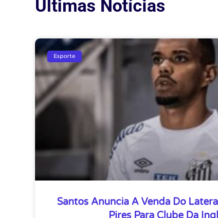
Últimas Notícias
Esporte
Santos Anuncia A Venda Do Latera
Pires Para Clube Da Ing