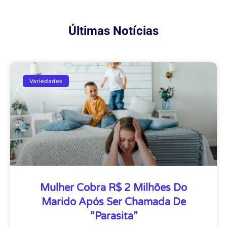
Últimas Notícias
Variedades
Mulher Cobra R$ 2 Milhões Do
Marido Após Ser Chamada De
“parasita”