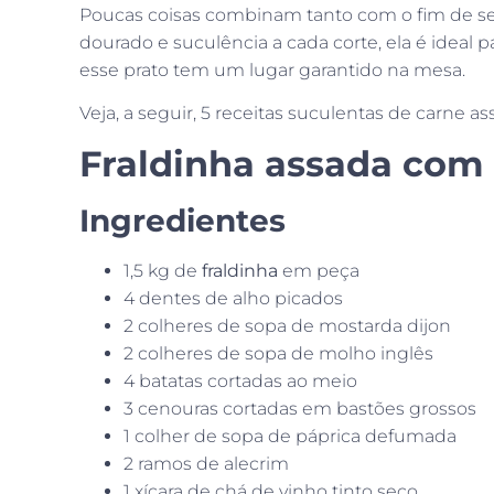
Poucas coisas combinam tanto com o fim de se
dourado e suculência a cada corte, ela é ideal
esse prato tem um lugar garantido na mesa.
Veja, a seguir, 5 receitas suculentas de carne a
Fraldinha assada com
Ingredientes
1,5 kg de
fraldinha
em peça
4 dentes de alho picados
2 colheres de sopa de mostarda dijon
2 colheres de sopa de molho inglês
4 batatas cortadas ao meio
3 cenouras cortadas em bastões grossos
1 colher de sopa de páprica defumada
2 ramos de alecrim
1 xícara de chá de vinho tinto seco